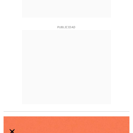
PUBLICIDAD
O