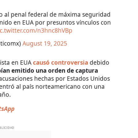
ado al penal federal de máxima seguridad
enido en EUA por presuntos vínculos con
ic.twitter.com/n3hnc8hVBp
iticomx)
August 19, 2025
lista en EUA
causó controversia
debido
ían emitido una orden de captura
 acusaciones hechas por Estados Unidos
a entró al país norteamericano con una
año.
tsApp
BLICIDAD