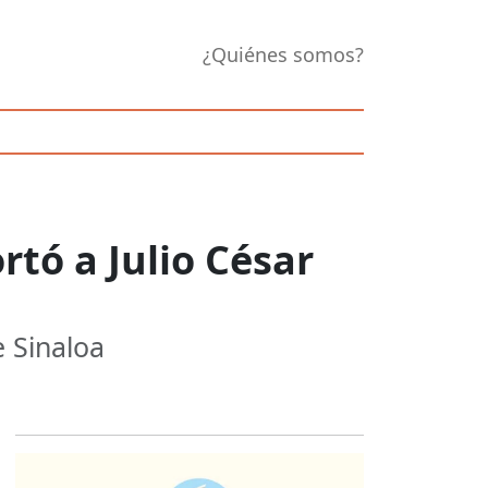
¿Quiénes somos?
tó a Julio César
e Sinaloa
Opens in new 