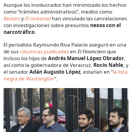
Aunque los involucrados han minimizado los hechos
como “trámites administrativos”, medios como
Reuters
y
El Universal
han vinculado las cancelaciones
con investigaciones sobre presuntos
nexos con el
narcotráfico
.
El periodista Raymundo Riva Palacio aseguró en una
de sus
columnas publicadas
en
El Financiero
que
incluso los hijos de
Andrés Manuel López Obrador
,
así como la gobernadora de Veracruz,
Rocío Nahle
, y
el senador
Adán Augusto López
, estarían en “
la lista
negra de Washington
”.