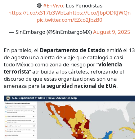
🔴
#EnVivo
: Los Periodistas
https://t.co/xS17b3WbLa
https://t.co/JbpODRJWQn
pic.twitter.com/EZco2JbzB0
— SinEmbargo (@SinEmbargoMX)
August 9, 2025
En paralelo, el
Departamento de Estado
emitió el 13
de agosto una alerta de viaje que catalogó a casi
todo México como zona de riesgo por “
violencia
terrorista
” atribuida a los cárteles, reforzando el
discurso de que estas organizaciones son una
amenaza para la
seguridad nacional de EUA
.