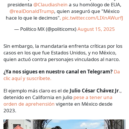
presidenta
@Claudiashein
a su homólogo de EUA,
@realDonaldTrump
, quien aseguró que "México
hace lo que le decimos".
pic.twitter.com/LIXnAWurfJ
— Político MX (@politicomx)
August 15, 2025
Sin embargo, la mandataria enfrenta críticas por los
casos en los que fue Estados Unidos, y no México,
quien actuó contra personajes vinculados al narco.
¿Ya nos sigues en nuestro canal en Telegram?
Da
clic aquí y suscríbete.
El ejemplo más claro es el de
Julio César Chávez Jr
.,
detenido en California en julio
pese a tener una
orden de aprehensión
vigente en México desde
2023.