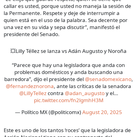
callar es usted, porque usted no maneja la sesión de
la Permanente. Respete y deje de interrumpir a
quien está en el uso de la palabra. Sea decente por
una vez en su vida y sepa discutir”, manifestó el
presidente del Senado.
💥Lilly Téllez se lanza vs Adán Augusto y Noroña
“Parece que hay una legisladora que anda con
problemas domésticos y anda buscando una
barredora”, dijo el presidente del
@senadomexicano
,
@fernandeznorona
, ante las críticas de la senadora
@LillyTellez
contra
@adan_augusto
y el…
pic.twitter.com/fn2lgmhH3M
— Político MX (@politicomx)
August 20, 2025
Este es uno de los tantos ‘roces’ que la legisladora de