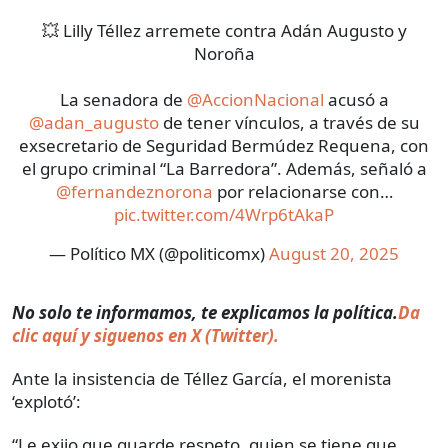
💥 Lilly Téllez arremete contra Adán Augusto y
Noroña
La senadora de
@AccionNacional
acusó a
@adan_augusto
de tener vínculos, a través de su
exsecretario de Seguridad Bermúdez Requena, con
el grupo criminal “La Barredora”. Además, señaló a
@fernandeznorona
por relacionarse con…
pic.twitter.com/4Wrp6tAkaP
— Político MX (@politicomx)
August 20, 2025
No solo te informamos, te explicamos la política.
Da
clic aquí y siguenos en X (Twitter).
Ante la insistencia de Téllez García, el morenista
‘explotó’:
“Le exijo que guarde respeto, quien se tiene que