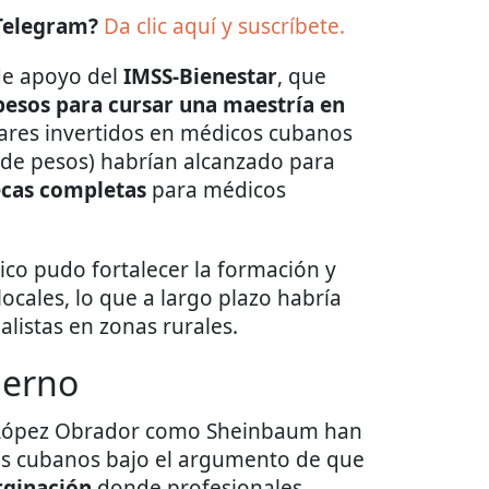
 Telegram?
Da clic aquí y suscríbete.
de apoyo del
IMSS-Bienestar
, que
pesos para cursar una maestría en
ólares invertidos en médicos cubanos
 de pesos) habrían alcanzado para
ecas completas
para médicos
xico pudo fortalecer la formación y
ocales, lo que a largo plazo habría
alistas en zonas rurales.
ierno
o López Obrador como Sheinbaum han
os cubanos bajo el argumento de que
rginación
donde profesionales