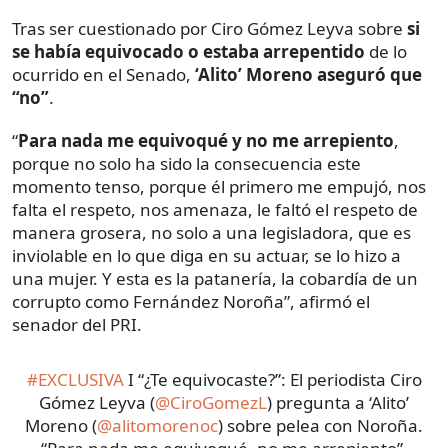
Tras ser cuestionado por Ciro Gómez Leyva sobre
si
se había equivocado o estaba arrepentido
de lo
ocurrido en el Senado,
‘Alito’ Moreno aseguró que
“no”
.
“
Para nada me equivoqué y no me arrepiento
,
porque no solo ha sido la consecuencia este
momento tenso, porque él primero me empujó, nos
falta el respeto, nos amenaza, le faltó el respeto de
manera grosera, no solo a una legisladora, que es
inviolable en lo que diga en su actuar, se lo hizo a
una mujer. Y esta es la patanería, la cobardía de un
corrupto como Fernández Noroña”, afirmó el
senador del PRI.
#EXCLUSIVA
I “¿Te equivocaste?”: El periodista Ciro
Gómez Leyva (
@CiroGomezL
) pregunta a ‘Alito’
Moreno (
@alitomorenoc
) sobre pelea con Noroña.