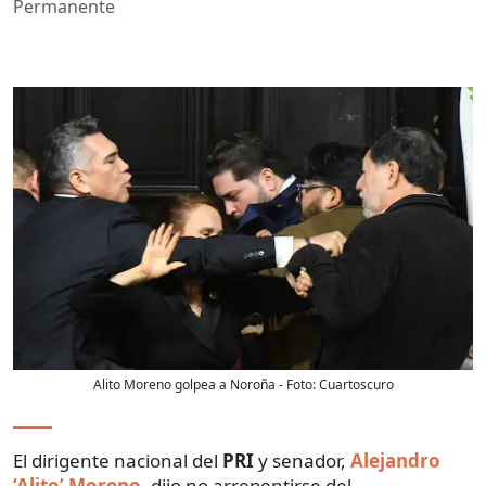
Permanente
Alito Moreno golpea a Noroña
- Foto:
Cuartoscuro
El dirigente nacional del
PRI
y senador,
Alejandro
‘Alito’ Moreno
, dijo no arrepentirse del