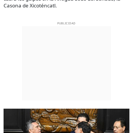
Casona de Xicoténcatl.
PUBLICIDAD