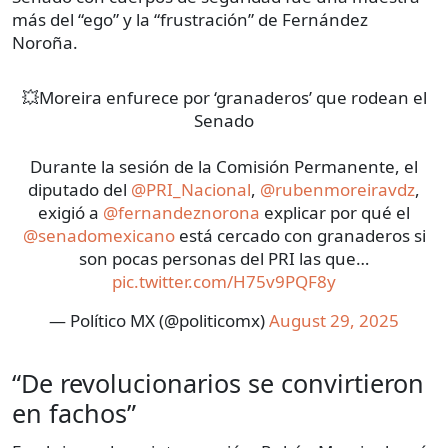
más del “ego” y la “frustración” de Fernández
Noroña.
💥Moreira enfurece por ‘granaderos’ que rodean el
Senado
Durante la sesión de la Comisión Permanente, el
diputado del
@PRI_Nacional
,
@rubenmoreiravdz
,
exigió a
@fernandeznorona
explicar por qué el
@senadomexicano
está cercado con granaderos si
son pocas personas del PRI las que…
pic.twitter.com/H75v9PQF8y
— Político MX (@politicomx)
August 29, 2025
“De revolucionarios se convirtieron
en fachos”