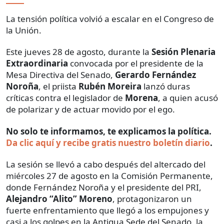
La tensión política volvió a escalar en el Congreso de
la Unión.
Este jueves 28 de agosto, durante la
Sesión Plenaria
Extraordinaria
convocada por el presidente de la
Mesa Directiva del Senado,
Gerardo Fernández
Noroña
, el priista
Rubén Moreira
lanzó duras
críticas contra el legislador de
Morena
, a quien acusó
de polarizar y de actuar movido por el ego.
No solo te informamos, te explicamos la política.
Da clic aquí y recibe gratis nuestro boletín diario
.
La sesión se llevó a cabo después del altercado del
miércoles 27 de agosto en la Comisión Permanente,
donde Fernández Noroña y el presidente del PRI,
Alejandro “Alito” Moreno
, protagonizaron un
fuerte enfrentamiento que llegó a los empujones y
casi a los golpes en la Antigua Sede del Senado, la