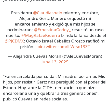
Presidenta
@Claudiashein
miente y encubre,
Alejandro Gertz Manero orquestó mi
encarcelamiento y exigió que mis hijos se
incriminaran;
@ErnestinaGodoy_
resucitó un caso
muerto;
@MagRafaelGuerra
blindó la farsa desde el
@PJCDMX
; Octavio Israel Ceballos Orozco ratificó mi
prisión…
pic.twitter.com/lLWtso13ZT
— Alejandra Cuevas Moran (@AleCuevasMoran)
June 13, 2025
“Fui encarcelada por cuidar. Mi madre, por amar. Mis
hijos, por resistir. Gertz nos persiguió con el poder del
Estado. Hoy, ante la CIDH, denuncio lo que hizo:
encarcelar a una y quebrar a tres generaciones”,
publicó Cuevas en redes sociales.