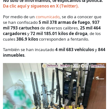
No solo te informamos, te explicamos la política.
Da clic aquí y siguenos en X (Twitter).
Por medio de un
comunicado
, se dio a conocer que
se han confiscado
5 mil 378 armas de fuego
,
937
mil 793 cartuchos
de diversos calibres,
25 mil 464
cargadores
y
72 mil 185.01 kilos de droga
, de los
cuales
386.9 kilos
corresponden a fentanilo.
También se han incautado
4 mil 683 vehículos
y
844
inmuebles
.