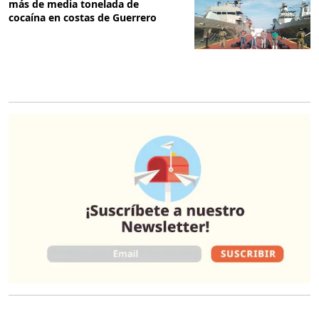
más de media tonelada de
cocaína en costas de Guerrero
O