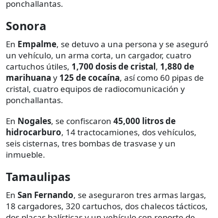
ponchallantas.
Sonora
En
Empalme
, se detuvo a una persona y se aseguró
un vehículo, un arma corta, un cargador, cuatro
cartuchos útiles,
1,700 dosis de cristal
,
1,880 de
marihuana
y
125 de cocaína
, así como 60 pipas de
cristal, cuatro equipos de radiocomunicación y
ponchallantas.
En
Nogales
, se confiscaron
45,000 litros de
hidrocarburo
, 14 tractocamiones, dos vehículos,
seis cisternas, tres bombas de trasvase y un
inmueble.
Tamaulipas
En
San Fernando
, se aseguraron tres armas largas,
18 cargadores, 320 cartuchos, dos chalecos tácticos,
dos placas balísticas y un vehículo con reporte de