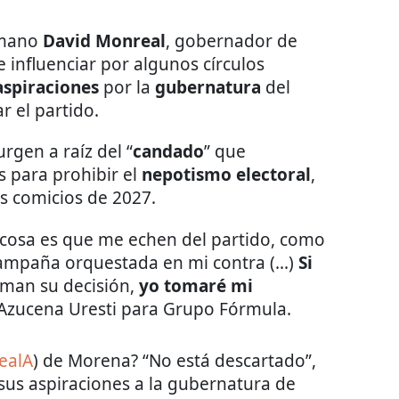
rmano
David Monreal
, gobernador de
 influenciar por algunos círculos
aspiraciones
por la
gubernatura
del
r el partido.
rgen a raíz del “
candado
” que
 para prohibir el
nepotismo electoral
,
s comicios de 2027.
 cosa es que me echen del partido, como
campaña orquestada en mi contra (...)
Si
toman su decisión,
yo tomaré mi
n Azucena Uresti para Grupo Fórmula.
ealA
) de Morena? “No está descartado”,
sus aspiraciones a la gubernatura de