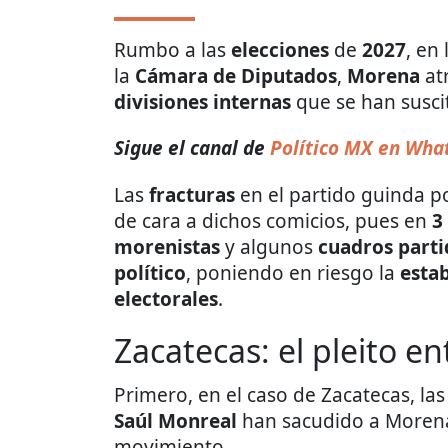
Rumbo a las
elecciones
de
2027
, en
la
Cámara de Diputados
,
Morena
at
divisiones internas
que se han susci
Sigue el canal de
Político MX en Wha
Las
fracturas
en el partido guinda p
de cara a dichos comicios, pues en
3
morenistas
y algunos
cuadros parti
político
, poniendo en riesgo la
estab
electorales
.
Zacatecas: el pleito e
Primero, en el caso de Zacatecas, la
Saúl Monreal
han sacudido a Moren
movimiento.