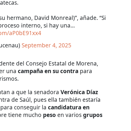
atecas.
(su hermano, David Monreal)”, añade. “Si
proceso interno, si hay una…
.com/aP0bE91xx4
zucenau)
September 4, 2025
dente del Consejo Estatal de Morena,
er una
campaña en su contra
para
arismos.
tan a que la senadora
Verónica Díaz
tra de Saúl, pues ella también estaría
 para conseguir la
candidatura en
mbre tiene mucho
peso
en varios
grupos