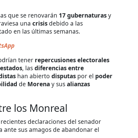
 las que se renovarán
17 gubernaturas
y
raviesa una
crisis
debido a las
tado en las últimas semanas.
tsApp
odrían tener
repercusiones
electorales
 estados
, las
diferencias entre
distas
han abierto
disputas
por el
poder
ilidad
de
Morena
y sus
alianzas
ntre los Monreal
s recientes declaraciones del senador
a ante sus amagos de abandonar el