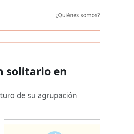
¿Quiénes somos?
n solitario en
uturo de su agrupación
Opens in new 