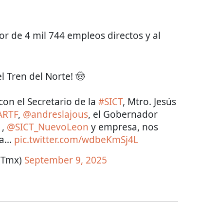
r de 4 mil 744 empleos directos y al
l Tren del Norte! 🤠
con el Secretario de la
#SICT
, Mtro. Jesús
ARTF
,
@andreslajous
, el Gobernador
1
,
@SICT_NuevoLeon
y empresa, nos
ta…
pic.twitter.com/wdbeKmSj4L
CTmx)
September 9, 2025