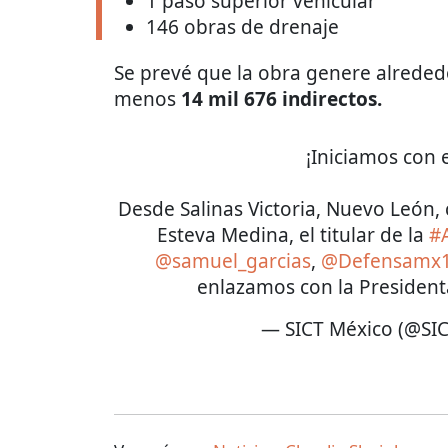
1 paso superior vehicular
146 obras de drenaje
Se prevé que la obra genere alrededo
menos
14 mil 676 indirectos.
¡Iniciamos con e
Desde Salinas Victoria, Nuevo León, 
Esteva Medina, el titular de la
#
@samuel_garcias
,
@Defensamx
enlazamos con la Presiden
— SICT México (@SI