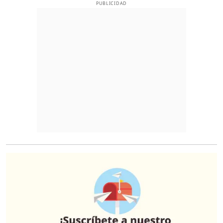
PUBLICIDAD
O