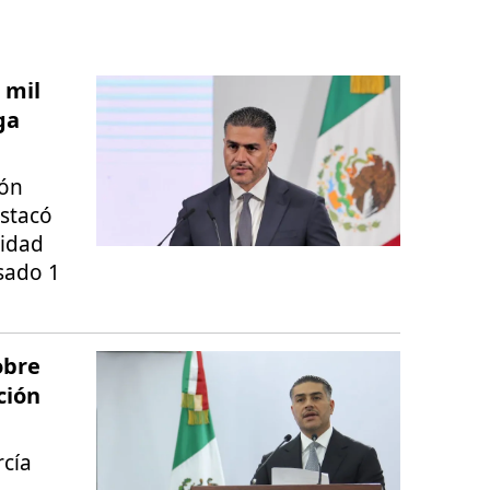
 mil
ga
ión
stacó
ridad
sado 1
obre
ción
rcía