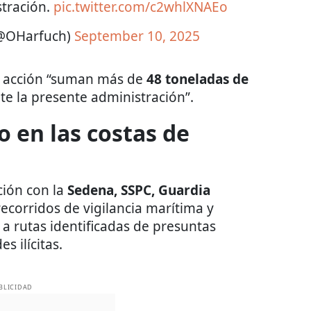
stración.
pic.twitter.com/c2whlXNAEo
(@OHarfuch)
September 10, 2025
a acción “suman más de
48 toneladas de
e la presente administración”.
o en las costas de
ción con la
Sedena, SSPC, Guardia
 recorridos de vigilancia marítima y
 a rutas identificadas de presuntas
 ilícitas.
BLICIDAD