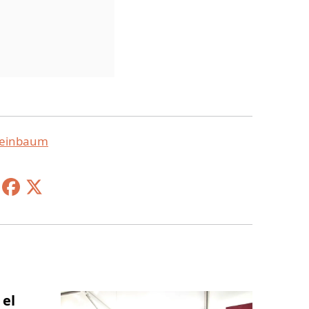
heinbaum
 el