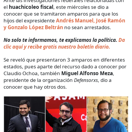
Ante las investigaciones federales relacionadas con
el
huachicoleo fiscal
, este miércoles se dio a
conocer que se tramitaron amparos para que los
hijos del expresidente
Andrés Manuel, José Ramón
y Gonzalo López Beltrán
no sean arrestados.
No solo te informamos, te explicamos la política.
Da
clic aquí y recibe gratis nuestro boletín diario.
Se reveló que presentaron 3 amparos en diferentes
estados, pues aparte del recurso dado a conocer por
Claudio Ochoa, también
Miguel Alfonso Meza
,
presidente de la organización
Defensorxs
, dio a
conocer que hay otros dos.