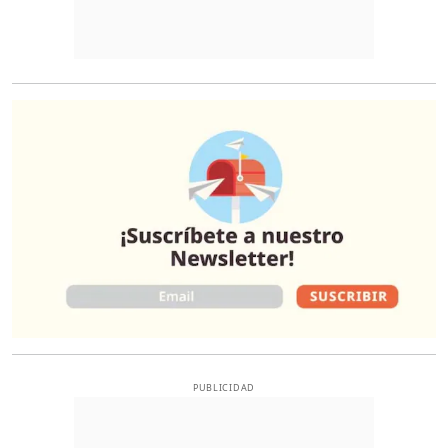
O
PUBLICIDAD