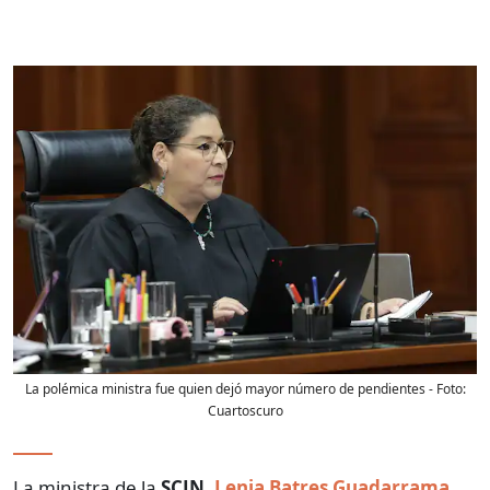
La polémica ministra fue quien dejó mayor número de pendientes
- Foto:
Cuartoscuro
La ministra de la
SCJN
,
Lenia Batres Guadarrama
,