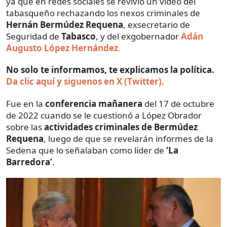
ya que en redes sociales se revivió un video del
tabasqueño rechazando los nexos criminales de
Hernán Bermúdez Requena
, exsecretario de
Seguridad de
Tabasco
, y del exgobernador
Adán
Augusto López Hernández
.
No solo te informamos, te explicamos la política.
Da clic aquí y siguenos en X (Twitter).
Fue en la
conferencia mañanera
del 17 de octubre
de 2022 cuando se le cuestionó a López Obrador
sobre las
actividades criminales de Bermúdez
Requena
, luego de que se revelarán informes de la
Sedena que lo señalaban como líder de
‘La
Barredora’
.