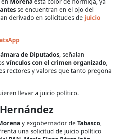
e en
Morena
está color de hormiga, ya
tantes
se encuentran en el ojo del
an derivado en solicitudes de
juicio
hatsApp
ámara de Diputados
, señalan
tos
vínculos con el crimen organizado
,
es rectores y valores que tanto pregona
eren llevar a juicio político.
 Hernández
Morena
y exgobernador de
Tabasco
,
frenta una solicitud de juicio político