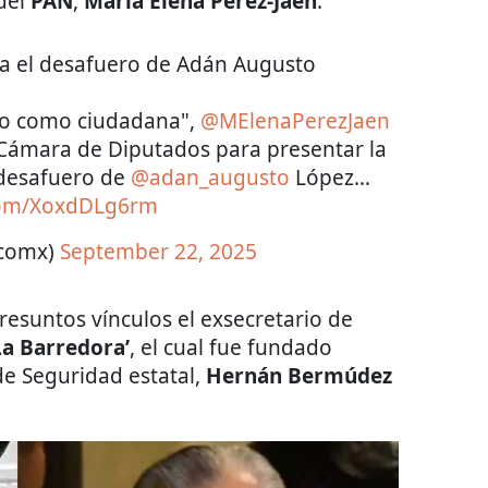
del
PAN
,
María Elena Pérez-Jaén
.
para el desafuero de Adán Augusto
do como ciudadana",
@MElenaPerezJaen
la Cámara de Diputados para presentar la
l desafuero de
@adan_augusto
López…
.com/XoxdDLg6rm
icomx)
September 22, 2025
resuntos vínculos el exsecretario de
La Barredora’
, el cual fue fundado
e Seguridad estatal,
Hernán Bermúdez