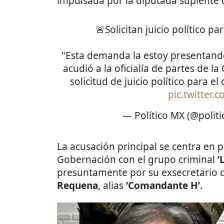
impulsada por la diputada suplente 
🚨Solicitan juicio político 
"Esta demanda la estoy presentan
acudió a la oficialía de partes de 
solicitud de juicio político para e
pic.twitter
— Político MX (@polit
La acusación principal se centra en p
Gobernación con el grupo criminal
‘
presuntamente por su exsecretario d
Requena
, alias
‘Comandante H’
.