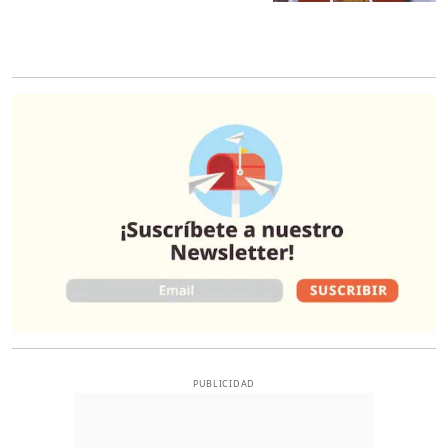
O
PUBLICIDAD