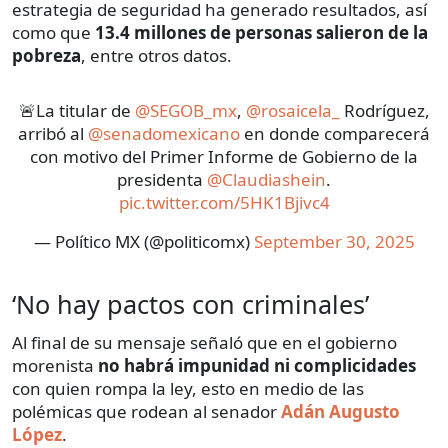
estrategia de seguridad ha generado resultados, así
como que
13.4 millones de personas salieron de la
pobreza
, entre otros datos.
🚨La titular de
@SEGOB_mx
,
@rosaicela_
Rodríguez,
arribó al
@senadomexicano
en donde comparecerá
con motivo del Primer Informe de Gobierno de la
presidenta
@Claudiashein
.
pic.twitter.com/5HK1Bjivc4
— Político MX (@politicomx)
September 30, 2025
‘No hay pactos con criminales’
Al final de su mensaje señaló que en el gobierno
morenista
no habrá impunidad ni complicidades
con quien rompa la ley, esto en medio de las
polémicas que rodean al senador
Adán Augusto
López
.