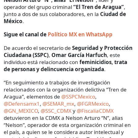
operador del grupo criminal
“El Tren de Aragua”
,
junto a dos de sus colaboradores, en la
Ciudad de
México
.
Sigue el canal de
Político MX en WhatsApp
De acuerdo el secretario de
Seguridad y Protección
Ciudadana (SSPC)
,
Omar García Harfuch
, este
individuo está relacionado con
feminicidios, trata
de personas y delincuencia organizada
.
“En seguimiento a trabajos de investigación
relacionados con la organización delictiva “Tren de
Aragua”, elementos de
@SSPCMexico
,
@Defensamx1
,
@SEMAR_mx
,
@FGRMexico
,
@GN_MEXICO
,
@SSC_CDMX
y
@FiscaliaCDMX
detuvieron en la CDMX a Nelson Arturo “N”, alias
“Nelson”, operador de esta organización criminal en
el país, a quien se le considera autor intelectual y