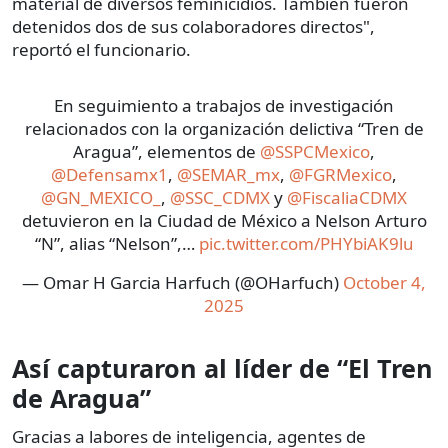
material de diversos feminicidios. También fueron
detenidos dos de sus colaboradores directos",
reportó el funcionario.
En seguimiento a trabajos de investigación
relacionados con la organización delictiva “Tren de
Aragua”, elementos de
@SSPCMexico
,
@Defensamx1
,
@SEMAR_mx
,
@FGRMexico
,
@GN_MEXICO_
,
@SSC_CDMX
y
@FiscaliaCDMX
detuvieron en la Ciudad de México a Nelson Arturo
“N”, alias “Nelson”,…
pic.twitter.com/PHYbiAK9lu
— Omar H Garcia Harfuch (@OHarfuch)
October 4,
2025
Así capturaron al líder de “El Tren
de Aragua”
Gracias a labores de inteligencia, agentes de