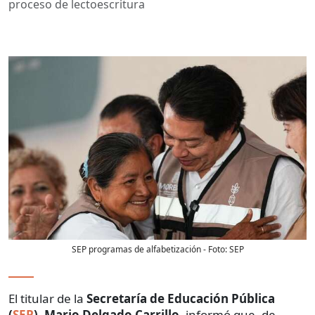
proceso de lectoescritura
SEP programas de alfabetización
- Foto:
SEP
El titular de la
Secretaría de
Educación Pública
(
SEP
)
,
Mario Delgado Carrillo
, informó que, de