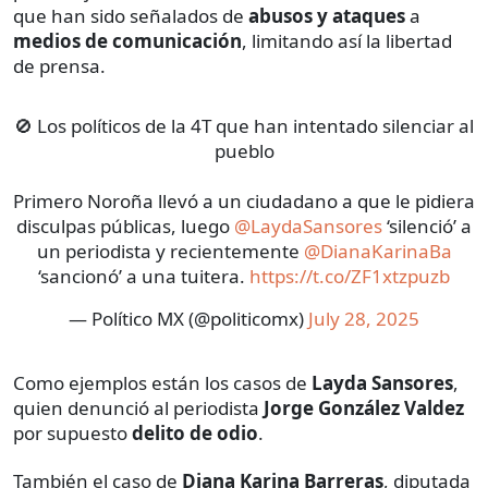
que han sido señalados de
abusos y ataques
a
medios de comunicación
, limitando así la libertad
de prensa.
🚫 Los políticos de la 4T que han intentado silenciar al
pueblo
Primero Noroña llevó a un ciudadano a que le pidiera
disculpas públicas, luego
@LaydaSansores
‘silenció’ a
un periodista y recientemente
@DianaKarinaBa
‘sancionó’ a una tuitera.
https://t.co/ZF1xtzpuzb
— Político MX (@politicomx)
July 28, 2025
Como ejemplos están los casos de
Layda Sansores
,
quien denunció al periodista
Jorge González Valdez
por supuesto
delito de odio
.
También el caso de
Diana Karina Barreras
, diputada