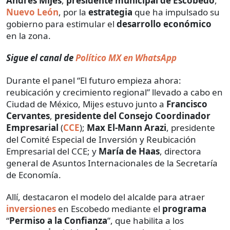
Andrés Mijes
,
presidente municipal de Escobedo
,
Nuevo León
, por la
estrategia
que ha impulsado su
gobierno para estimular el
desarrollo económico
en la zona.
Sigue el canal de
Político MX en WhatsApp
Durante el panel “El futuro empieza ahora:
reubicación y crecimiento regional” llevado a cabo en
Ciudad de México, Mijes estuvo junto a
Francisco
Cervantes
,
presidente del Consejo Coordinador
Empresarial
(
CCE
);
Max El-Mann Arazi
, presidente
del Comité Especial de Inversión y Reubicación
Empresarial del CCE; y
María de Haas
, directora
general de Asuntos Internacionales de la Secretaría
de Economía.
Allí, destacaron el modelo del alcalde para atraer
inversiones
en Escobedo mediante el
programa
“
Permiso a la Confianza
”, que habilita a los