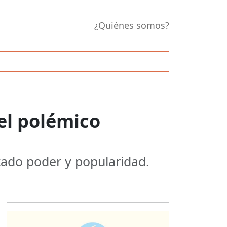
¿Quiénes somos?
el polémico
tado poder y popularidad.
Opens in new 