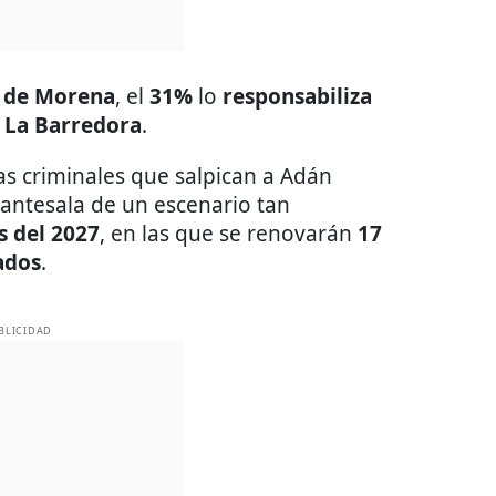
 de Morena
, el
31%
lo
responsabiliza
e
La Barredora
.
cas criminales que salpican a Adán
 antesala de un escenario tan
s del 2027
, en las que se renovarán
17
ados
.
BLICIDAD