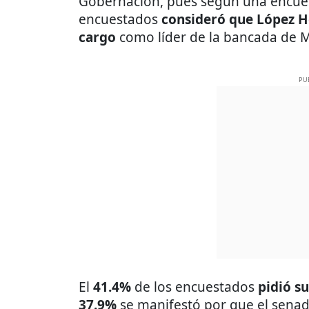
Gobernación, pues según una encues
encuestados
consideró que López 
cargo
como líder de la bancada de 
PU
El
41.4%
de los encuestados
pidió su
37.9%
se manifestó por que el sena