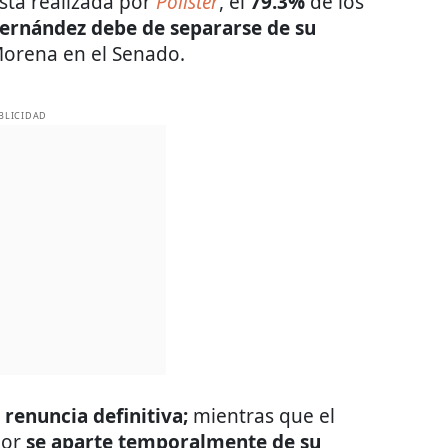
ta realizada por
Polister
, el
79.3%
de los
Hernández
debe de separarse de su
Morena en el Senado.
BLICIDAD
 renuncia definitiva;
mientras que el
dor
se aparte temporalmente de su