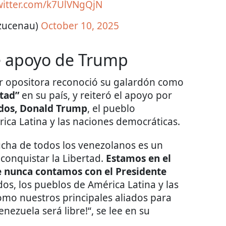
twitter.com/k7UlVNgQjN
zucenau)
October 10, 2025
e apoyo de Trump
íder opositora reconoció su galardón como
rtad”
en su país, y reiteró el apoyo por
idos, Donald Trump
, el pueblo
ica Latina y las naciones democráticas.
ucha de todos los venezolanos es un
 conquistar la Libertad.
Estamos en el
e nunca contamos con el Presidente
os, los pueblos de América Latina y las
mo nuestros principales aliados para
enezuela será libre!“, se lee en su