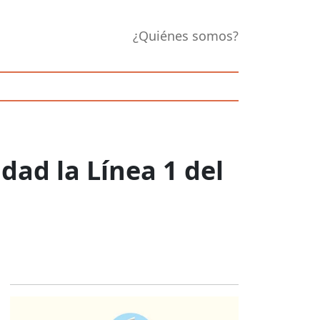
¿Quiénes somos?
idad la Línea 1 del
Opens in new 