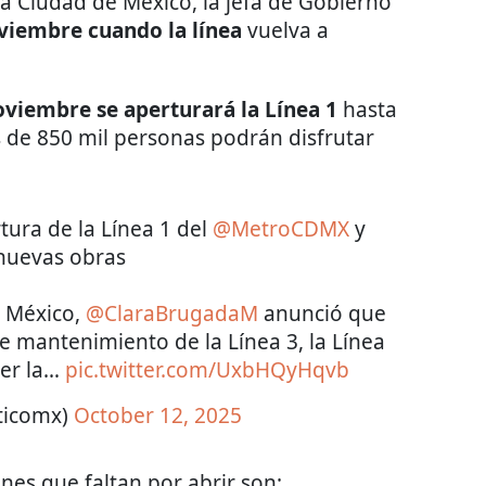
a Ciudad de México, la jefa de Gobierno
viembre cuando la línea
vuelva a
oviembre se aperturará la Línea 1
hasta
s de 850 mil personas podrán disfrutar
tura de la Línea 1 del
@MetroCDMX
y
nuevas obras
e México,
@ClaraBrugadaM
anunció que
e mantenimiento de la Línea 3, la Línea
cer la…
pic.twitter.com/UxbHQyHqvb
iticomx)
October 12, 2025
nes que faltan por abrir son: