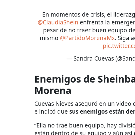
En momentos de crisis, el lideraz
@ClaudiaShein
enfrenta la emergenc
pesar de no traer buen equipo de
mismo
@PartidoMorenaMx
. Siga 
pic.twitter
— Sandra Cuevas (@San
Enemigos de Sheinba
Morena
Cuevas Nieves aseguró en un video
e indicó que
sus enemigos están de
“Ella no trae buen equipo, hay divi
están dentro de su equipo y aún así e