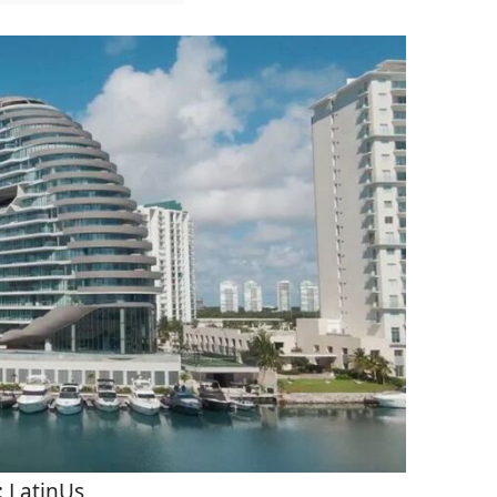
:
LatinUs