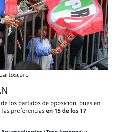
uartoscuro
AN
 de los partidos de oposición, pues en
 las preferencias
en 15 de los 17
e
Aguascalientes
(
Tere Jiménez
) y