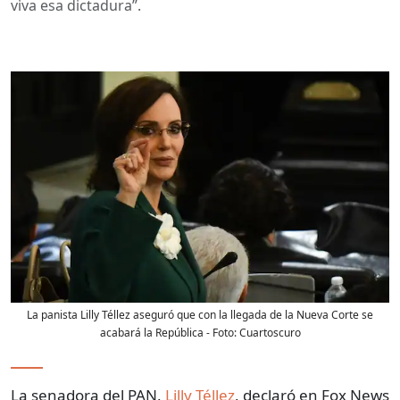
viva esa dictadura”.
La panista Lilly Téllez aseguró que con la llegada de la Nueva Corte se
acabará la República
- Foto:
Cuartoscuro
La senadora del PAN,
Lilly Téllez
, declaró en Fox News