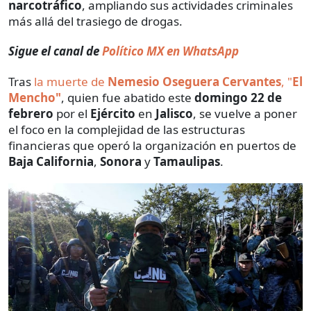
narcotráfico
, ampliando sus actividades criminales
más allá del trasiego de drogas.
Sigue el canal de
Político MX en WhatsApp
Tras
la muerte de
Nemesio Oseguera Cervantes
, "
El
Mencho"
, quien fue abatido este
domingo 22 de
febrero
por el
Ejército
en
Jalisco
, se vuelve a poner
el foco en la complejidad de las estructuras
financieras que operó la organización en puertos de
Baja California
,
Sonora
y
Tamaulipas
.