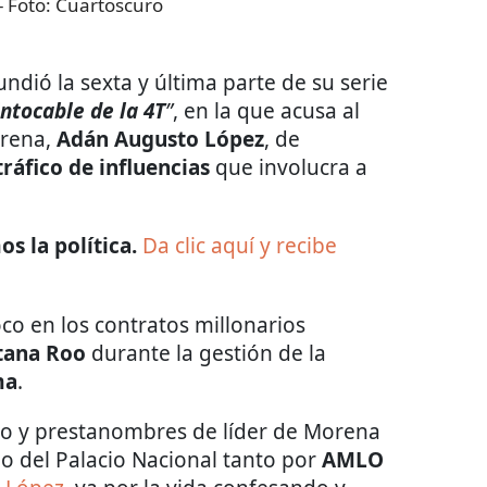
- Foto:
Cuartoscuro
fundió la sexta y última parte de su serie
intocable de la 4T
”
, en la que acusa al
orena,
Adán Augusto López
, de
ráfico de influencias
que involucra a
s la política.
Da clic aquí y recibe
oco en los contratos millonarios
tana Roo
durante la gestión de la
ma
.
ocio y prestanombres de líder de Morena
o del Palacio Nacional tanto por
AMLO