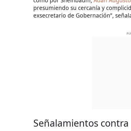
como por Sheinbaum,
Adán Augusto
presumiendo su cercanía y complici
exsecretario de Gobernación”, señala
PU
Señalamientos contr