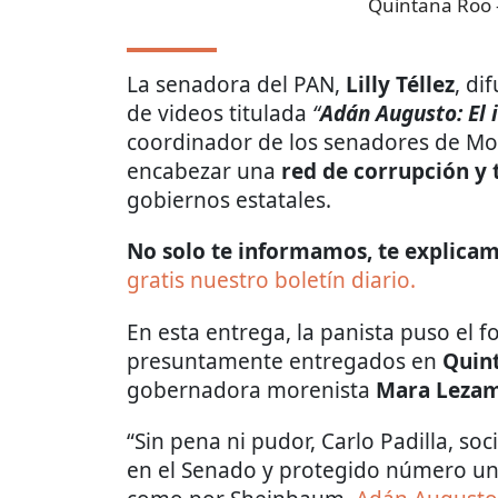
Quintana Roo
La senadora del PAN,
Lilly Téllez
, di
de videos titulada
“
Adán Augusto: El 
coordinador de los senadores de M
encabezar una
red de corrupción y t
gobiernos estatales.
No solo te informamos, te explicamo
gratis nuestro boletín diario.
En esta entrega, la panista puso el f
presuntamente entregados en
Quin
gobernadora morenista
Mara Leza
“Sin pena ni pudor, Carlo Padilla, s
en el Senado y protegido número un