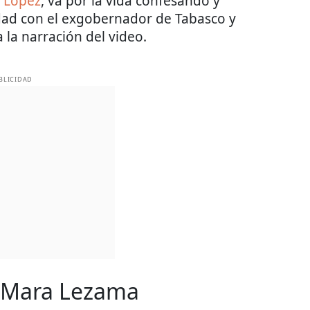
 López
, va por la vida confesando y
dad con el exgobernador de Tabasco y
 la narración del video.
BLICIDAD
a Mara Lezama