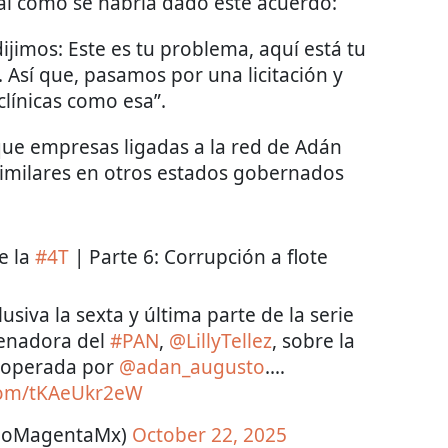
rial cómo se habría dado este acuerdo:
dijimos: Este es tu problema, aquí está tu
. Así que, pasamos por una licitación y
línicas como esa”.
que empresas ligadas a la red de Adán
similares en otros estados gobernados
de la
#4T
| Parte 6: Corrupción a flote
iva la sexta y última parte de la serie
senadora del
#PAN
,
@LillyTellez
, sobre la
s operada por
@adan_augusto
.…
.com/tKAeUkr2eW
goMagentaMx)
October 22, 2025