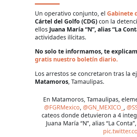
Un operativo conjunto, el
Gabinete 
Cártel del Golfo (CDG)
con la detenc
ellos
Juana María “N”, alias “La Cont
actividades ilícitas.
No solo te informamos, te explicamo
gratis nuestro boletín diario.
Los arrestos se concretaron tras la 
Matamoros
, Tamaulipas.
En Matamoros, Tamaulipas, elem
@FGRMexico
,
@GN_MEXICO_
,
@SS
cateos donde detuvieron a 4 integr
Juana María “N”, alias “La Conta”
pic.twitter