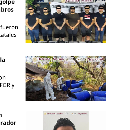
golpe
mbros
l fueron
tatales
la
ron
 FGR y
n
erador