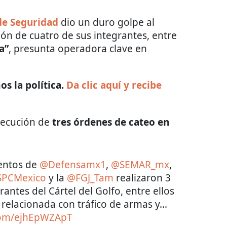
de Seguridad
dio un duro golpe al
ión de cuatro de sus integrantes, entre
a”
, presunta operadora clave en
s la política.
Da clic aquí y recibe
ejecución de
tres órdenes de cateo en
entos de
@Defensamx1
,
@SEMAR_mx
,
PCMexico
y la
@FGJ_Tam
realizaron 3
antes del Cártel del Golfo, entre ellos
, relacionada con tráfico de armas y…
.com/ejhEpWZApT