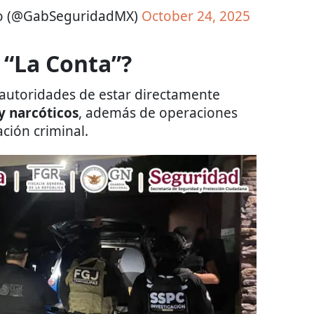
co (@GabSeguridadMX)
October 24, 2025
 “La Conta”?
 autoridades de estar directamente
y narcóticos
, además de operaciones
ción criminal.