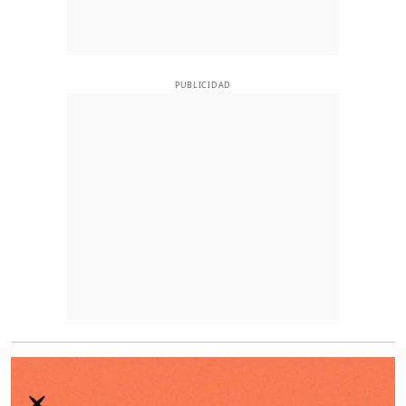
PUBLICIDAD
O