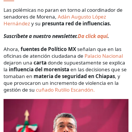
Las polémicas no paran en torno al coordinador de
senadores de Morena,
Adán Augusto López
Hernández
y su
presunta red de influencias.
Suscríbete a nuestro newsletter.
Da click aquí
.
Ahora,
fuentes de Político MX
señalan que en las
oficinas de atención ciudadana de
Palacio Nacional
dejaron una
carta
donde supuestamente se explica
la
influencia del morenista
en las decisiones que se
tomaban en
materia de seguridad en Chiapas
, y
que provocaron un incremento de violencia en la
gestión de su
cuñado Rutilio Escandón.