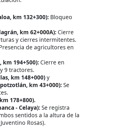
aloa, km 132+300):
Bloqueo
llagrán, km 62+000A):
Cierre
uras y cierres intermitentes.
Presencia de agricultores en
, km 194+500):
Cierre en
 9 tractores.
llas, km 148+000)
y
epotzotlán, km 43+000):
Se
es.
 km 178+800).
anca - Celaya):
Se registra
mbos sentidos a la altura de la
Juventino Rosas).