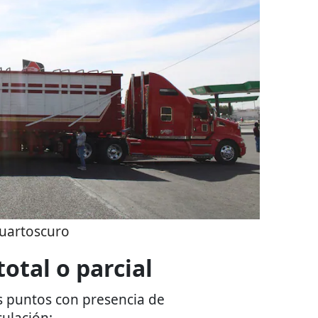
uartoscuro
otal o parcial
s puntos con presencia de
culación: