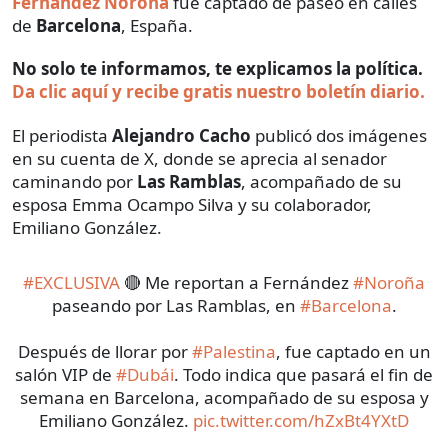
Fernández Noroña
fue captado de paseo en calles
de
Barcelona
, España.
No solo te informamos, te explicamos la política.
Da clic aquí y recibe gratis nuestro boletín diario.
El periodista
Alejandro Cacho
publicó dos imágenes
en su cuenta de X, donde se aprecia al senador
caminando por
Las Ramblas
, acompañado de su
esposa Emma Ocampo Silva y su colaborador,
Emiliano González.
#EXCLUSIVA
🔴 Me reportan a Fernández
#Noroña
paseando por Las Ramblas, en
#Barcelona
.
Después de llorar por
#Palestina
, fue captado en un
salón VIP de
#Dubái
. Todo indica que pasará el fin de
semana en Barcelona, acompañado de su esposa y
Emiliano González.
pic.twitter.com/hZxBt4YXtD