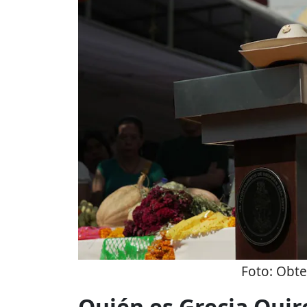
Foto:
Obte
Quién es Grecia Quir