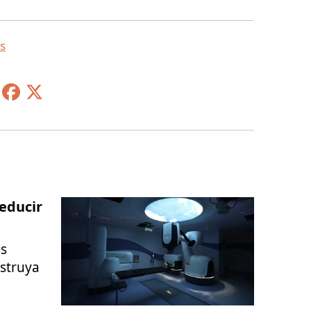
s
educir
as
nstruya