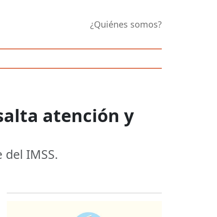
¿Quiénes somos?
alta atención y
e del IMSS.
Opens in new 