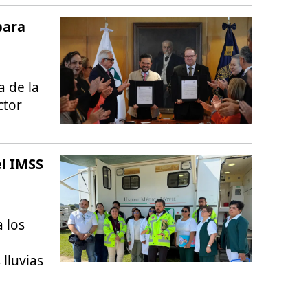
para
a de la
ctor
el IMSS
 los
lluvias