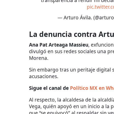
transparencia a rendir mi decla
pic.twitter
— Arturo Ávila. (@artur
La denuncia contra Artu
Ana Pat Arteaga Massieu
, exfuncion
divulgó en sus redes sociales una p
Morena.
Sin embargo tras un peritaje digital 
acusaciones.
Sigue el canal de
Político MX en W
Al respecto, la alcaldesa de la alcal
Vega, quién apoyó en un inicio a la
que “se equivocó” al respaldar sin ve