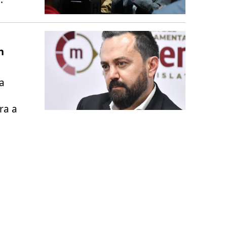
n
a
ra a