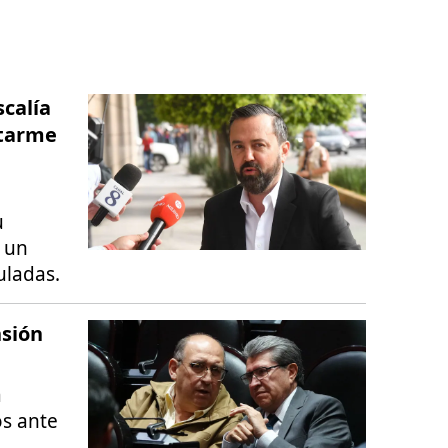
scalía
utarme
u
e un
uladas.
sión
a
os ante
.