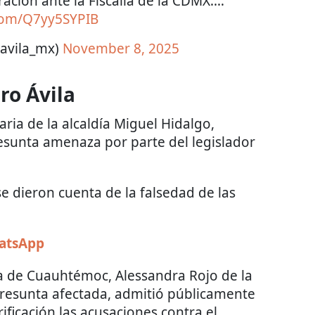
ración ante la Fiscalía de la CDMX.…
.com/Q7yy5SYPIB
oavila_mx)
November 8, 2025
ro Ávila
aria de la alcaldía Miguel Hidalgo,
resunta amenaza por parte del legislador
se dieron cuenta de la falsedad de las
hatsApp
día de Cuauhtémoc, Alessandra Rojo de la
 presunta afectada, admitió públicamente
rificación las acusaciones contra el