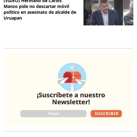
(VIDEO) Hermano de Carlos
Manzo pide no descartar móvil
político en asesinato de alcalde de
Uruapan
O