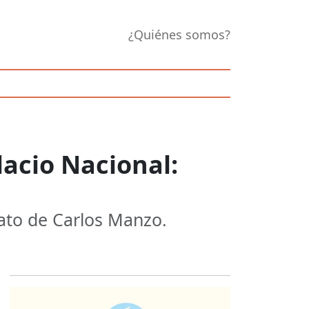
¿Quiénes somos?
acio Nacional:
nato de Carlos Manzo.
Opens in new 