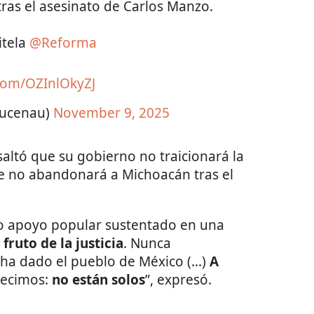
ras el asesinato de Carlos Manzo.
itela
@Reforma
.com/OZInlOkyZJ
zucenau)
November 9, 2025
saltó que su gobierno no traicionará la
e no abandonará a Michoacán tras el
o apoyo popular sustentado en una
fruto de la justicia
. Nunca
ha dado el pueblo de México (...)
A
decimos:
no están solos
”, expresó.