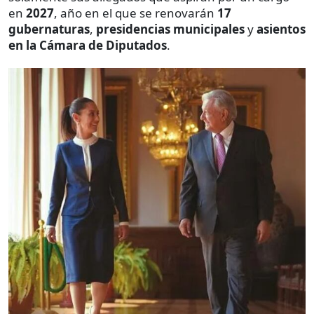
en
2027
, año en el que se renovarán
17
gubernaturas
,
presidencias municipales
y
asientos
en la Cámara de Diputados
.