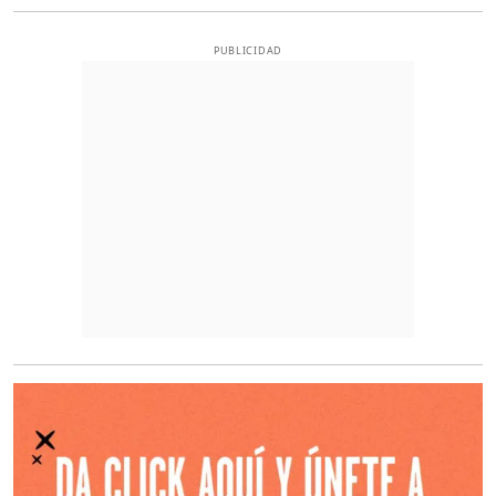
PUBLICIDAD
O