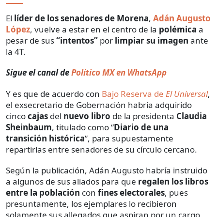
El
líder de los
senadores de Morena
,
Adán Augusto
López
, vuelve a estar en el centro de la
polémica
a
pesar de sus
“intentos”
por
limpiar su imagen
ante
la 4T.
Sigue el canal de
Político MX en WhatsApp
Y es que de acuerdo con
Bajo Reserva de
El Universal
,
el exsecretario de Gobernación habría adquirido
cinco
cajas
del
nuevo libro
de la presidenta
Claudia
Sheinbaum
, titulado como “
Diario de una
transición histórica
”, para supuestamente
repartirlas entre senadores de su círculo cercano.
Según la publicación, Adán Augusto habría instruido
a algunos de sus aliados para que
regalen los libros
entre la población
con
fines electorales
, pues
presuntamente, los ejemplares lo recibieron
solamente sus allegados que aspiran por un cargo