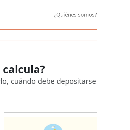
¿Quiénes somos?
 calcula?
rlo, cuándo debe depositarse
Opens in new 