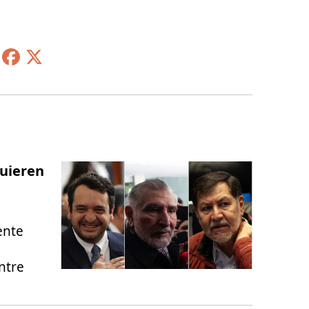
quieren
ente
ntre