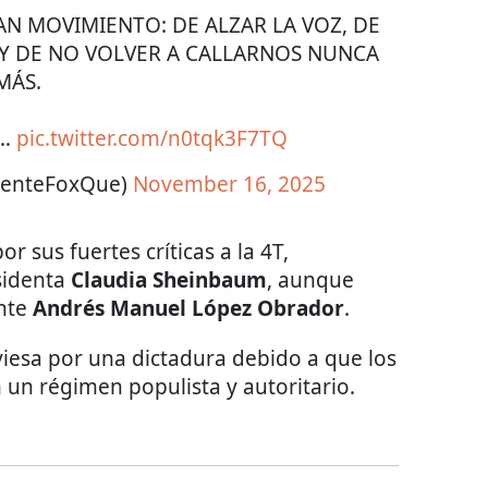
RAN MOVIMIENTO: DE ALZAR LA VOZ, DE
Y DE NO VOLVER A CALLARNOS NUNCA
MÁS.
Y…
pic.twitter.com/n0tqk3F7TQ
centeFoxQue)
November 16, 2025
r sus fuertes críticas a la 4T,
sidenta
Claudia Sheinbaum
, aunque
ente
Andrés Manuel López Obrador
.
iesa por una dictadura debido a que los
n régimen populista y autoritario.