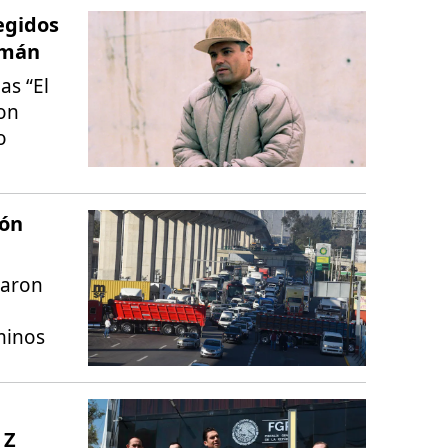
egidos
zmán
as “El
con
o
ión
laron
minos
 Z