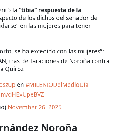
entó la
“tibia” respuesta de la
specto de los dichos del senador de
udarse” en las mujeres para tener
orto, se ha excedido con las mujeres”:
AN, tras declaraciones de Noroña contra
ia Quiroz
oszup
en
#MILENIODelMedioDía
.com/dHExUpeBVZ
io)
November 26, 2025
ernández Noroña