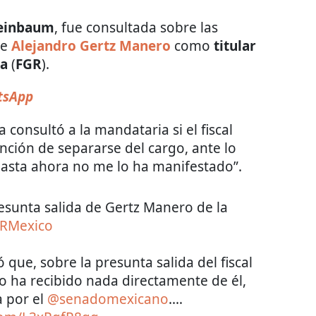
heinbaum
, fue consultada sobre las
de
Alejandro Gertz Manero
como
titular
ca
(
FGR
).
tsApp
 consultó a la mandataria si el fiscal
nción de separarse del cargo, ante lo
asta ahora no me lo ha manifestado”.
esunta salida de Gertz Manero de la
RMexico
 que, sobre la presunta salida del fiscal
o ha recibido nada directamente de él,
a por el
@senadomexicano
.…