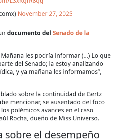
.com/L3xRgfR8qg
icomx)
November 27, 2025
un
documento del
Senado
de la
.
. Mañana les podría informar (...) Lo que
parte del Senado; la estoy analizando
rídica, y ya mañana les informamos”,
ablado sobre la continuidad de Gertz
abe mencionar, se ausentado del foco
 los polémicos avances en el caso
Raúl Rocha, dueño de Miss Universo.
ta sobre el desempeño